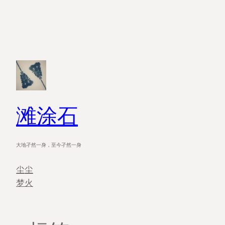
跳
至
内
容
滩涂石
大地孑然一身，至今孑然一身
尘尘
梦火