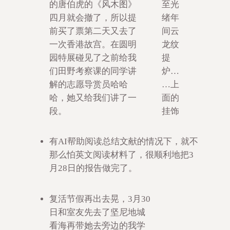
的唐伯虎的《风木图》
至光
四月就会撤了，所以提
绪年
前买了票第二天又去了
间云
一次香港故宫。在圆明
龙纹
园特展碰见了之前给我
提
们田野考察课的同学讲
炉…
解的志愿导赏员哈哈
…上
哈，她又给我们讲了一
面的
段。
挂饰
有AI帮助阅读总结文献的情况下，就不
那么怕英文阅读材料了，很顺利地把3
月28日的报告做完了。
复活节假再出去晃，3月30
日和室友先去了坚尼地城
看海再带她去旁边的我学