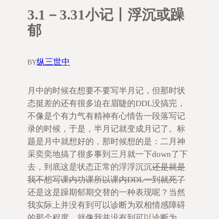
3.1－3.31小记丨浮沉或躁
郁
纵三世中
BY
月中的时候在想要不要写半月记，但那时状
态挺差的还有很多迫在眉睫的DDL没搞完，
不像是个有力气有精神有心情告一段落写记
录的时候，于是，半月记就变成月记了。标
题是月中就想好的，那时候想的是：二月神
采奕奕地搞了很多事到三月就一下down了下
去，到底这是状态正常的浮浮沉沉
还是就是
我不想写课内功课所以课内DDL一到就死了
还是这是躁期郁期交替的一种表现呢？当然
我实际上并没有到可以诊断为双相情感障碍
的那个程度，就像我并没有到可以诊断为