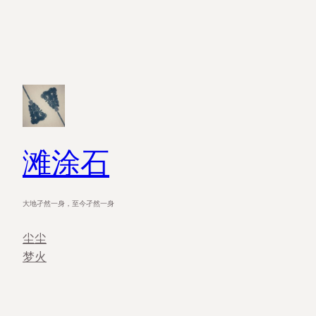
滩涂石
大地孑然一身，至今孑然一身
尘尘
梦火