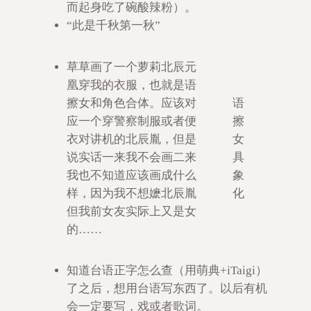
而起身吃了碗酸辣粉）。
“此是千秋第一秋”
草草画了一个萝莉北辰元
凰穿我的衣服，也就是语
擦女和角色合体。应该对
语
应一个穿警察制服或者便
擦
衣对讲机的北辰胤，但是
女
说实话一来我不会画二来
具
我也不知道应该画成什么
象
样，因为我不想嬷北辰胤
化
但我前女友实际上又是女
的……
知道台语正字怎么查（用萌典+iTaigi）
了之后，想用台语写东西了。以后有机
会一定要写，戏或者歌词。