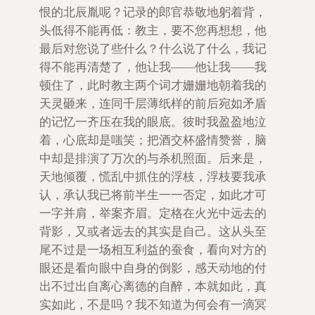
恨的北辰胤呢？记录的郎官恭敬地躬着背，
头低得不能再低：教主，要不您再想想，他
最后对您说了些什么？什么说了什么，我记
得不能再清楚了，他让我——他让我——我
顿住了，此时教主两个词才姗姗地朝着我的
天灵砸来，连同千层薄纸样的前后宛如矛盾
的记忆一齐压在我的眼底。彼时我盈盈地泣
着，心底却是嗤笑；把酒交杯盛情赞誉，脑
中却是排演了万次的与杀机照面。后来是，
天地倾覆，慌乱中抓住的浮枝，浮枝要我承
认，承认我已将前半生一一否定，如此才可
一字并肩，举案齐眉。定格在火光中远去的
背影，又或者远去的其实是自己。这从头至
尾不过是一场相互利益的蚕食，看向对方的
眼还是看向眼中自身的倒影，感天动地的付
出不过出自离心离德的自醉，本就如此，真
实如此，不是吗？我不知道为何会有一滴冥