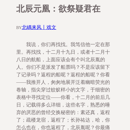
北辰元凰：欲祭疑君在
北嵎来风丨戏文
BY
我说，你们再找找。我笃信他一定在那
里。再找找，十二月十九日，或者十二月十
八日的航船，上面应该会有个叫北辰胤的
人。你们不是派发了船票吗？不是应该留下
了记录吗？返程的船呢？返程的船呢？你看
——我推开人，匆匆地展开泛着幽暗荧光的
卷轴，指尖穿过蚊蚁样小的文字，于细密的
表格中寻找定位——你看，十二月的前后几
日，记载得多么详细，这些名字，熟悉的唾
弃的厌恶的曾经交换秘密的：素还真，返程
了；疏楼龙宿，返程了；长孙祐达，哈，你
怎么也在，你也返程了，北辰胤呢？你最痛