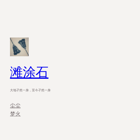
滩涂石
大地孑然一身，至今孑然一身
尘尘
梦火