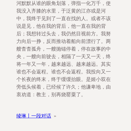
河默默从谁的眼角划落，弹指一化万千，使
我没入齐膝的水里，于泛黄的江亦或是河
中，我终于见到了一直在找的人。或者不该
说是见，他在我的背后，他一直在我的背
后；我想转过头去，我仍然目视前方。我努
力向后一挣，反而推动着船向前漂行了。两
艘杳杳孤舟，一艘抛锚停着，停在故事的中
央，一艘向前驶去，相隔了一天又一天，终
将一年又一年，越来越远、越来越远。其实
谁也不会返程。谁也不会返程。我投向又一
个长夜的终末，终于缓缓抬眼。是姬小双在
旁低头候着，已经候了许久；他谦卑地，由
衷劝道：教主，别再烧罂粟了。
绫琳丨一段对话
»